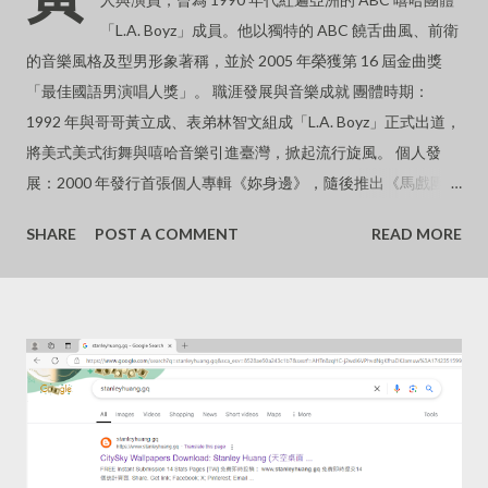
「L.A. Boyz」成員。他以獨特的 ABC 饒舌曲風、前衛
的音樂風格及型男形象著稱，並於 2005 年榮獲第 16 屆金曲獎
「最佳國語男演唱人獎」。 職涯發展與音樂成就 團體時期：
1992 年與哥哥黃立成、表弟林智文組成「L.A. Boyz」正式出道，
將美式美式街舞與嘻哈音樂引進臺灣，掀起流行旋風。 個人發
展：2000 年發行首張個人專輯《妳身邊》，隨後推出《馬戲團猴
子》、《黑的意念》及《無神論》等經典作品。 金曲封王：2005
SHARE
POST A COMMENT
READ MORE
年憑藉《黑的意念》專輯，擊敗周杰倫、王力宏等強敵，奪得金
曲歌王寶座。 影視作品：曾主演電影《杜拉拉升職記》並演唱主
題曲《GO》，其酷帥形象在兩岸三地皆具高知名度。 近況與個
人生活淡出螢幕：近年已逐漸淡出幕前與娛樂圈，生活重心移往
海外。 感情狀況：與中國大陸知名女星、導演徐靜蕾維持長跑超
過 16 年的感情，兩人定居於美國加州爾灣，過著低調甜蜜的「老
夫老妻式」生活。 低調現身：2026 年初曾被民眾捕捉到低調現
身台北街頭，以胸前「袋鼠式」背著寵物狗的接地氣造型引發外
界熱烈討論。