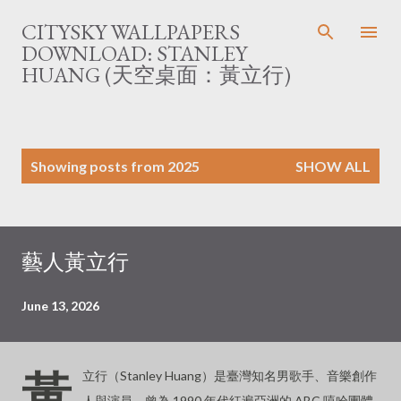
Skip to main content
CITYSKY WALLPAPERS
DOWNLOAD: STANLEY
HUANG (天空桌面：黃立行)
P
Showing posts from 2025
SHOW ALL
o
s
t
s
藝人黃立行
June 13, 2026
黃
立行（Stanley Huang）是臺灣知名男歌手、音樂創作
人與演員，曾為 1990 年代紅遍亞洲的 ABC 嘻哈團體