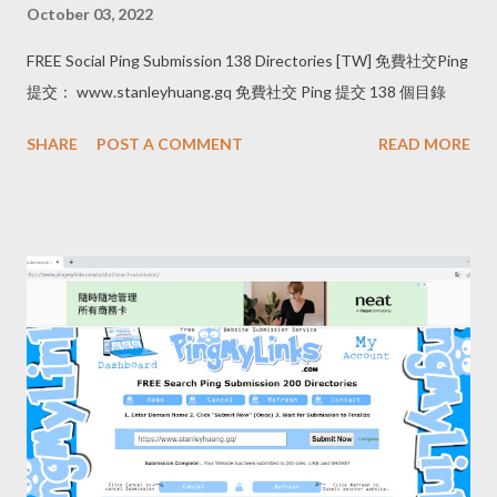
October 03, 2022
FREE Social Ping Submission 138 Directories [TW] 免費社交Ping
提交： www.stanleyhuang.gq 免費社交 Ping 提交 138 個目錄
SHARE
POST A COMMENT
READ MORE