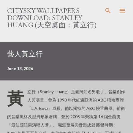
Skip to main content
CITYSKY WALLPAPERS
DOWNLOAD: STANLEY
HUANG (天空桌面：黃立行)
P
藝人黃立行
o
s
t
June 13, 2026
s
黃
立行（Stanley Huang）是臺灣知名男歌手、音樂創作
人與演員，曾為 1990 年代紅遍亞洲的 ABC 嘻哈團體
「L.A. Boyz」成員。他以獨特的 ABC 饒舌曲風、前衛
的音樂風格及型男形象著稱，並於 2005 年榮獲第 16 屆金曲獎
「最佳國語男演唱人獎」。 職涯發展與音樂成就 團體時期：