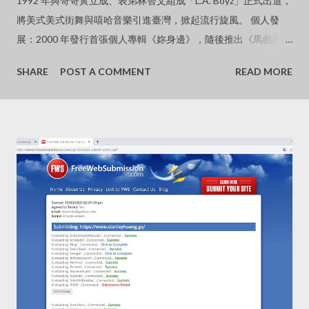
1992 年與哥哥黃立成、表弟林智文組成「L.A. Boyz」正式出道，
將美式美式街舞與嘻哈音樂引進臺灣，掀起流行旋風。 個人發
展：2000 年發行首張個人專輯《妳身邊》，隨後推出《馬戲團猴
子》、《黑的意念》及《無神論》等經典作品。 金曲封王：2005
SHARE
POST A COMMENT
READ MORE
年憑藉《黑的意念》專輯，擊敗周杰倫、王力宏等強敵，奪得金
曲歌王寶座。 影視作品：曾主演電影《杜拉拉升職記》並演唱主
題曲《GO》，其酷帥形象在兩岸三地皆具高知名度。 近況與個
人生活淡出螢幕：近年已逐漸淡出幕前與娛樂圈，生活重心移往
海外。 感情狀況：與中國大陸知名女星、導演徐靜蕾維持長跑超
過 16 年的感情，兩人定居於美國加州爾灣，過著低調甜蜜的「老
夫老妻式」生活。 低調現身：2026 年初曾被民眾捕捉到低調現
身台北街頭，以胸前「袋鼠式」背著寵物狗的接地氣造型引發外
界熱烈討論。