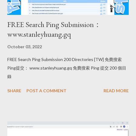
FREE Search Ping Submission：
www.stanleyhuang.gq
October 03, 2022
FREE Search Ping Submission 200 Directories [TW] 免費搜索
Ping提交： www.stanleyhuang.gq 免費搜索 Ping 提交 200 個目
錄
SHARE
POST A COMMENT
READ MORE