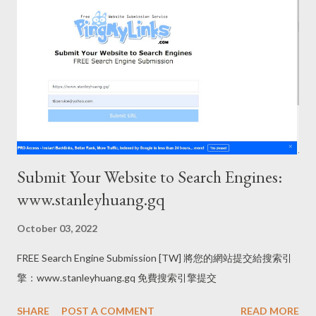
Submit Your Website to Search Engines:
www.stanleyhuang.gq
October 03, 2022
FREE Search Engine Submission [TW] 將您的網站提交給搜索引
擎：www.stanleyhuang.gq 免費搜索引擎提交
SHARE
POST A COMMENT
READ MORE