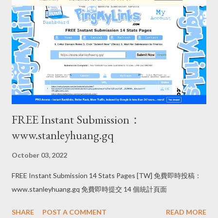
FREE Instant Submission：
www.stanleyhuang.gq
October 03, 2022
FREE Instant Submission 14 Stats Pages [TW] 免費即時投稿：
www.stanleyhuang.gq 免費即時提交 14 個統計頁面
SHARE
POST A COMMENT
READ MORE