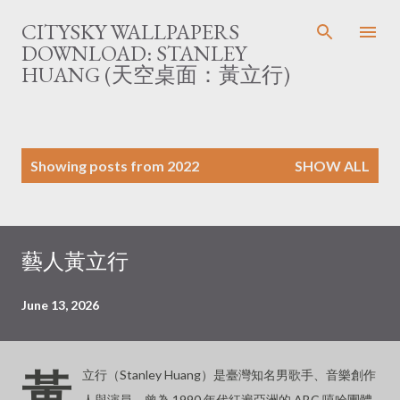
Skip to main content
CITYSKY WALLPAPERS
DOWNLOAD: STANLEY
HUANG (天空桌面：黃立行)
P
Showing posts from 2022
SHOW ALL
o
s
t
s
藝人黃立行
June 13, 2026
黃
立行（Stanley Huang）是臺灣知名男歌手、音樂創作
人與演員，曾為 1990 年代紅遍亞洲的 ABC 嘻哈團體