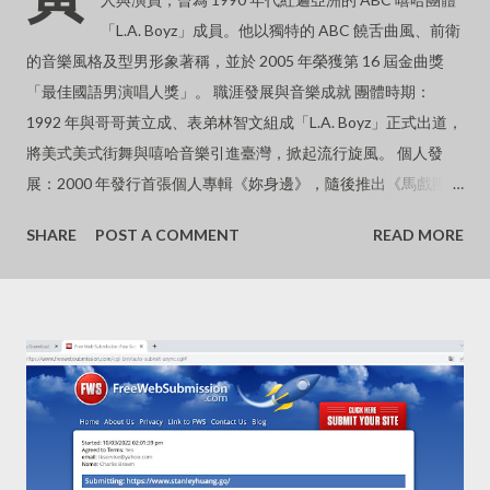
「L.A. Boyz」成員。他以獨特的 ABC 饒舌曲風、前衛
的音樂風格及型男形象著稱，並於 2005 年榮獲第 16 屆金曲獎
「最佳國語男演唱人獎」。 職涯發展與音樂成就 團體時期：
1992 年與哥哥黃立成、表弟林智文組成「L.A. Boyz」正式出道，
將美式美式街舞與嘻哈音樂引進臺灣，掀起流行旋風。 個人發
展：2000 年發行首張個人專輯《妳身邊》，隨後推出《馬戲團猴
子》、《黑的意念》及《無神論》等經典作品。 金曲封王：2005
SHARE
POST A COMMENT
READ MORE
年憑藉《黑的意念》專輯，擊敗周杰倫、王力宏等強敵，奪得金
曲歌王寶座。 影視作品：曾主演電影《杜拉拉升職記》並演唱主
題曲《GO》，其酷帥形象在兩岸三地皆具高知名度。 近況與個
人生活淡出螢幕：近年已逐漸淡出幕前與娛樂圈，生活重心移往
海外。 感情狀況：與中國大陸知名女星、導演徐靜蕾維持長跑超
過 16 年的感情，兩人定居於美國加州爾灣，過著低調甜蜜的「老
夫老妻式」生活。 低調現身：2026 年初曾被民眾捕捉到低調現
身台北街頭，以胸前「袋鼠式」背著寵物狗的接地氣造型引發外
界熱烈討論。