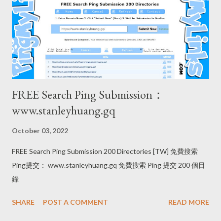
FREE Search Ping Submission：
www.stanleyhuang.gq
October 03, 2022
FREE Search Ping Submission 200 Directories [TW] 免費搜索
Ping提交： www.stanleyhuang.gq 免費搜索 Ping 提交 200 個目
錄
SHARE
POST A COMMENT
READ MORE