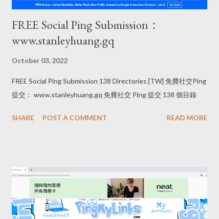
FREE Social Ping Submission：
www.stanleyhuang.gq
October 03, 2022
FREE Social Ping Submission 138 Directories [TW] 免費社交Ping
提交： www.stanleyhuang.gq 免費社交 Ping 提交 138 個目錄
SHARE
POST A COMMENT
READ MORE