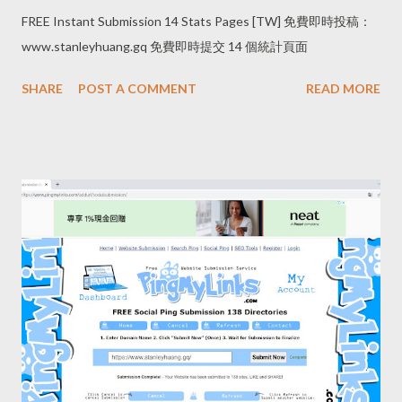
FREE Instant Submission 14 Stats Pages [TW] 免費即時投稿：
www.stanleyhuang.gq 免費即時提交 14 個統計頁面
SHARE
POST A COMMENT
READ MORE