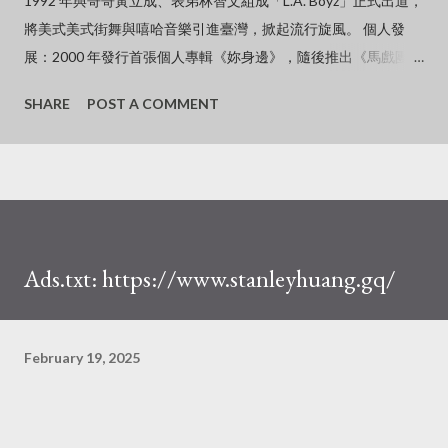
1992 年與哥哥黃立成、表弟林智文組成「L.A. Boyz」正式出道，
將美式美式街舞與嘻哈音樂引進臺灣，掀起流行旋風。 個人發
展：2000 年發行首張個人專輯《妳身邊》，隨後推出《馬戲團猴
子》、《黑的意念》及《無神論》等經典作品。 金曲封王：2005
SHARE
POST A COMMENT
年憑藉《黑的意念》專輯，擊敗周杰倫、王力宏等強敵，奪得金
曲歌王寶座。 影視作品：曾主演電影《杜拉拉升職記》並演唱主
題曲《GO》，其酷帥形象在兩岸三地皆具高知名度。 近況與個
人生活淡出螢幕：近年已逐漸淡出幕前與娛樂圈，生活重心移往
海外。 感情狀況：與中國大陸知名女星、導演徐靜蕾維持長跑超
過 16 年的感情，兩人定居於美國加州爾灣，過著低調甜蜜的「老
Ads.txt: https://www.stanleyhuang.gq/
夫老妻式」生活。 低調現身：2026 年初曾被民眾捕捉到低調現
身台北街頭，以胸前「袋鼠式」背著寵物狗的接地氣造型引發外
界熱烈討論。
February 19, 2025