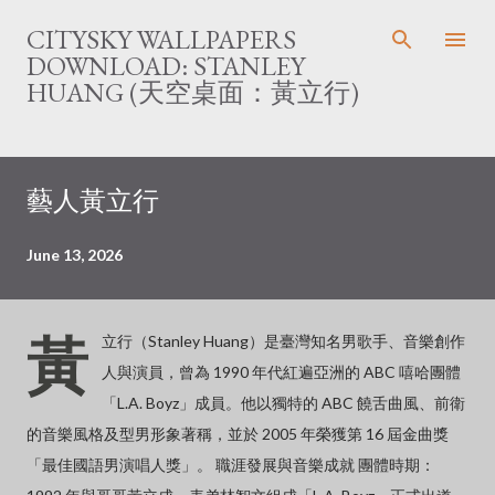
Skip to main content
CITYSKY WALLPAPERS
DOWNLOAD: STANLEY
HUANG (天空桌面：黃立行)
藝人黃立行
June 13, 2026
黃
立行（Stanley Huang）是臺灣知名男歌手、音樂創作
人與演員，曾為 1990 年代紅遍亞洲的 ABC 嘻哈團體
「L.A. Boyz」成員。他以獨特的 ABC 饒舌曲風、前衛
的音樂風格及型男形象著稱，並於 2005 年榮獲第 16 屆金曲獎
「最佳國語男演唱人獎」。 職涯發展與音樂成就 團體時期：