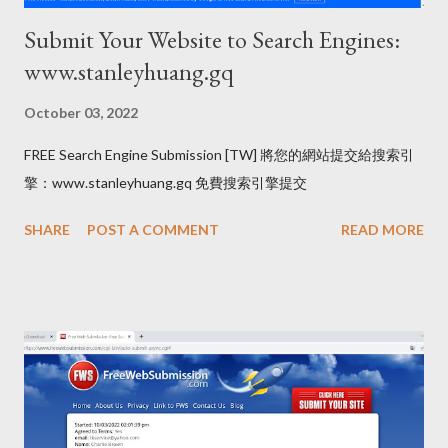
Submit Your Website to Search Engines:
www.stanleyhuang.gq
October 03, 2022
FREE Search Engine Submission [TW] 將您的網站提交給搜索引
擎：www.stanleyhuang.gq 免費搜索引擎提交
SHARE
POST A COMMENT
READ MORE