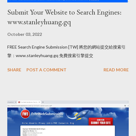
Submit Your Website to Search Engines:
www.stanleyhuang.gq
October 03, 2022
FREE Search Engine Submission [TW] 將您的網站提交給搜索引
擎：www.stanleyhuang.gq 免費搜索引擎提交
SHARE
POST A COMMENT
READ MORE