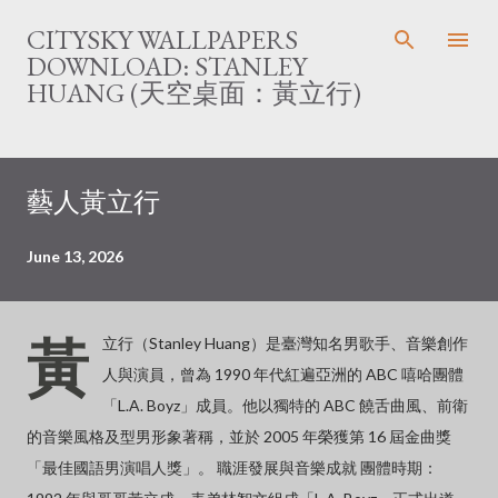
Skip to main content
CITYSKY WALLPAPERS
DOWNLOAD: STANLEY
HUANG (天空桌面：黃立行)
藝人黃立行
June 13, 2026
黃
立行（Stanley Huang）是臺灣知名男歌手、音樂創作
人與演員，曾為 1990 年代紅遍亞洲的 ABC 嘻哈團體
「L.A. Boyz」成員。他以獨特的 ABC 饒舌曲風、前衛
的音樂風格及型男形象著稱，並於 2005 年榮獲第 16 屆金曲獎
「最佳國語男演唱人獎」。 職涯發展與音樂成就 團體時期：