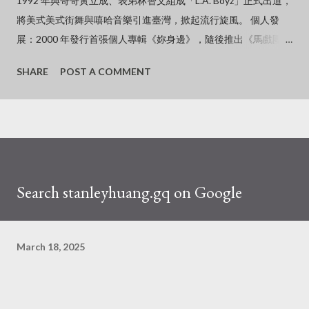
1992 年與哥哥黃立成、表弟林智文組成「L.A. Boyz」正式出道，
將美式美式街舞與嘻哈音樂引進臺灣，掀起流行旋風。 個人發
展：2000 年發行首張個人專輯《妳身邊》，隨後推出《馬戲團猴
子》、《黑的意念》及《無神論》等經典作品。 金曲封王：2005
SHARE
POST A COMMENT
年憑藉《黑的意念》專輯，擊敗周杰倫、王力宏等強敵，奪得金
曲歌王寶座。 影視作品：曾主演電影《杜拉拉升職記》並演唱主
題曲《GO》，其酷帥形象在兩岸三地皆具高知名度。 近況與個
人生活淡出螢幕：近年已逐漸淡出幕前與娛樂圈，生活重心移往
海外。 感情狀況：與中國大陸知名女星、導演徐靜蕾維持長跑超
過 16 年的感情，兩人定居於美國加州爾灣，過著低調甜蜜的「老
Search stanleyhuang.gq on Google
夫老妻式」生活。 低調現身：2026 年初曾被民眾捕捉到低調現
身台北街頭，以胸前「袋鼠式」背著寵物狗的接地氣造型引發外
界熱烈討論。
March 18, 2025