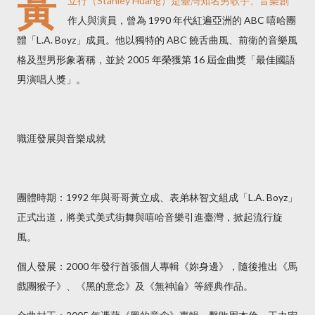
黃
立行（Stanley Huang）是臺灣知名男歌手、音樂創
作人與演員，曾為 1990 年代紅遍亞洲的 ABC 嘻哈團
體「L.A. Boyz」成員。他以獨特的 ABC 饒舌曲風、前衛的音樂風
格及型男形象著稱，並於 2005 年榮獲第 16 屆金曲獎「最佳國語
男演唱人獎」。
職涯發展與音樂成就
團體時期：1992 年與哥哥黃立成、表弟林智文組成「L.A. Boyz」
正式出道，將美式美式街舞與嘻哈音樂引進臺灣，掀起流行旋
風。
個人發展：2000 年發行首張個人專輯《妳身邊》，隨後推出《馬
戲團猴子》、《黑的意念》及《無神論》等經典作品。