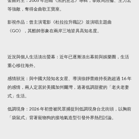
金曲封王：2005 年憑藉《黑的意念》專輯，擊敗周杰倫、王力宏
等強敵，奪得金曲歌王寶座。
影視作品：曾主演電影《杜拉拉升職記》並演唱主題曲
《GO》，其酷帥形象在兩岸三地皆具高知名度。
近況與個人生活淡出螢幕：近年已逐漸淡出幕前與娛樂圈，生活
重心移往海外。
感情狀況：與中國大陸知名女星、導演徐靜蕾維持長跑超過 16 年
的感情，兩人定居於美國加州爾灣，過著低調甜蜜的「老夫老妻
式」生活。
低調現身：2026 年初曾被民眾捕捉到低調現身台北街頭，以胸前
「袋鼠式」背著寵物狗的接地氣造型引發外界熱烈討論。