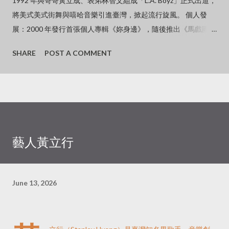
1992 年與哥哥黃立成、表弟林智文組成「L.A. Boyz」正式出道，
將美式美式街舞與嘻哈音樂引進臺灣，掀起流行旋風。 個人發
展：2000 年發行首張個人專輯《妳身邊》，隨後推出《馬戲團猴
子》、《黑的意念》及《無神論》等經典作品。 金曲封王：2005
SHARE
POST A COMMENT
年憑藉《黑的意念》專輯，擊敗周杰倫、王力宏等強敵，奪得金
曲歌王寶座。 影視作品：曾主演電影《杜拉拉升職記》並演唱主
題曲《GO》，其酷帥形象在兩岸三地皆具高知名度。 近況與個
人生活淡出螢幕：近年已逐漸淡出幕前與娛樂圈，生活重心移往
海外。 感情狀況：與中國大陸知名女星、導演徐靜蕾維持長跑超
過 16 年的感情，兩人定居於美國加州爾灣，過著低調甜蜜的「老
藝人黃立行
夫老妻式」生活。 低調現身：2026 年初曾被民眾捕捉到低調現
身台北街頭，以胸前「袋鼠式」背著寵物狗的接地氣造型引發外
界熱烈討論。
June 13, 2026