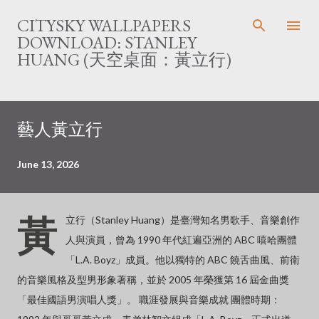
Skip to main content
CITYSKY WALLPAPERS
DOWNLOAD: STANLEY
HUANG (天空桌面：黃立行)
藝人黃立行
June 13, 2026
黃
立行（Stanley Huang）是臺灣知名男歌手、音樂創作
人與演員，曾為 1990 年代紅遍亞洲的 ABC 嘻哈團體
「L.A. Boyz」成員。他以獨特的 ABC 饒舌曲風、前衛
的音樂風格及型男形象著稱，並於 2005 年榮獲第 16 屆金曲獎
「最佳國語男演唱人獎」。 職涯發展與音樂成就 團體時期：