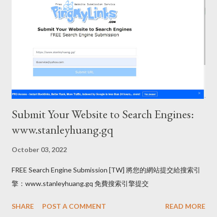
Submit Your Website to Search Engines:
www.stanleyhuang.gq
October 03, 2022
FREE Search Engine Submission [TW] 將您的網站提交給搜索引
擎：www.stanleyhuang.gq 免費搜索引擎提交
SHARE
POST A COMMENT
READ MORE